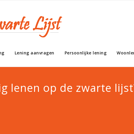
ng
Lening aanvragen
Persoonlijke lening
Woonle
g lenen op de zwarte lijst